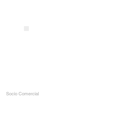
Socio Comercial
Universidad Incarnate Word Campus Bajio
Sector
educación