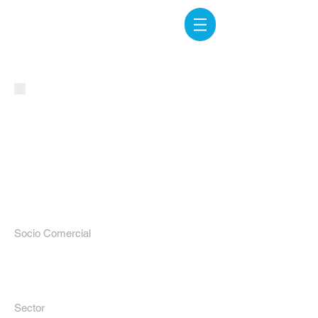
stella artois.
Socio Comercial
Stella Artois
Sector