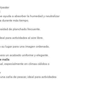
lyester
d
ue ayuda a absorber la humedad y neutralizar
ra durante más tiempo.
esidad de planchado frecuente.
al para actividades al aire libre.
en su lugar para una imagen ordenada.
para un acabado uniforme y elegante.
de malla
onal, especialmente en climas cálidos o
o
r una caña de pescar, ideal para actividades