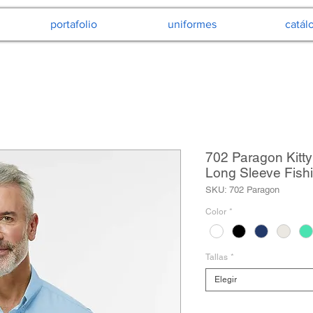
portafolio
uniformes
catál
702 Paragon Kitt
Long Sleeve Fishi
SKU: 702 Paragon
Color
*
Tallas
*
Elegir