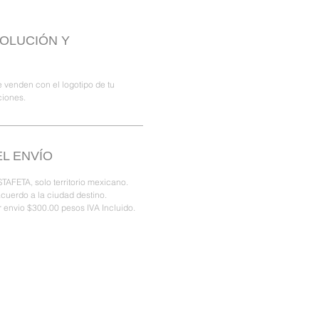
VOLUCIÓN Y
 venden con el logotipo de tu
ciones.
L ENVÍO
TAFETA, solo territorio mexicano.
acuerdo a la ciudad destino.
 envio $300.00 pesos IVA Incluido.