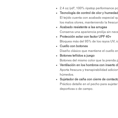
2.4 oz./yd², 100% ripstop performance po
Tecnología de control de olor y humeda
El tejido cuenta con acabado especial q
los malos olores, manteniendo la frescu
Acabado resistente a las arrugas
Conserva una apariencia prolija sin nec
Protección solar con factor UPF 40+
Bloquea más del 95% de los rayos UV, ide
Cuello con botones
Diseño clásico que mantiene el cuello 
Botones teñidos a juego
Botones del mismo color que la prenda 
Ventilación en los hombros con inserto 
Aporta frescura y transpirabilidad adici
húmedos.
Sujetador de caña con cierre de contact
Práctico detalle en el pecho para sujeta
deportivas o de campo.