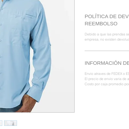
POLÍTICA DE DE
REEMBOLSO
Debido a que las prendas se
empresa, no existen devolu
INFORMACIÓN DE
Envio atraves de FEDEX o ES
El precio de envio varia de 
Costo por caja promedio por