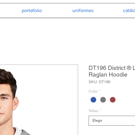
portafolio
uniformes
catál
DT196 District ® 
Raglan Hoodie
SKU: DT196
Color
*
Tallas
*
Elegir