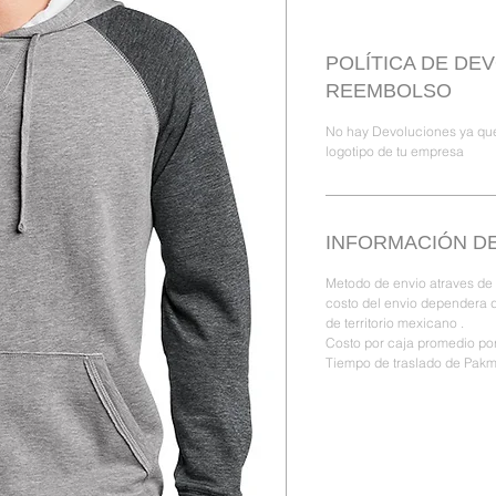
POLÍTICA DE DE
REEMBOLSO
No hay Devoluciones ya que
logotipo de tu empresa
INFORMACIÓN DE
Metodo de envio atraves de
costo del envio dependera d
de territorio mexicano .
Costo por caja promedio por
Tiempo de traslado de Pakm