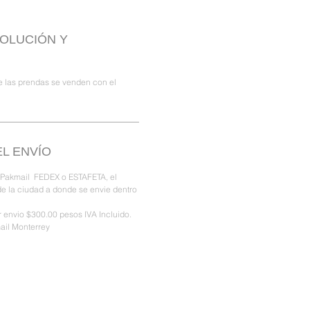
VOLUCIÓN Y
 las prendas se venden con el
L ENVÍO
 Pakmail FEDEX o ESTAFETA, el
e la ciudad a donde se envie dentro
 envio $300.00 pesos IVA Incluido.
ail Monterrey