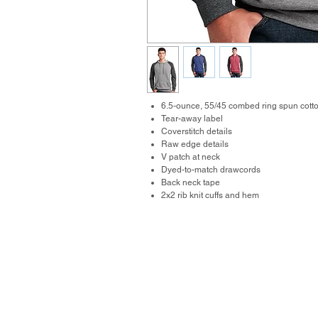
6.5-ounce, 55/45 combed ring spun cotto
Tear-away label
Coverstitch details
Raw edge details
V patch at neck
Dyed-to-match drawcords
Back neck tape
2x2 rib knit cuffs and hem