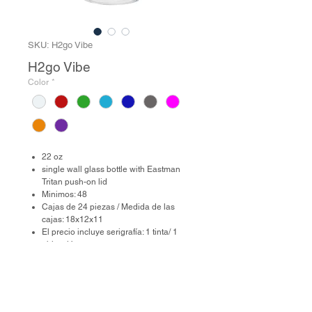
SKU: H2go Vibe
H2go Vibe
Color
*
22 oz
single wall glass bottle with Eastman
Tritan push-on lid
Minimos: 48
Cajas de 24 piezas / Medida de las
cajas: 18x12x11
El precio incluye serigrafía: 1 tinta/ 1
ubicación
7 a 10 días hábiles de producción
4 a 5 días hábiles a la frontera
POLÍTICA DE DEVOLUCIÓN Y