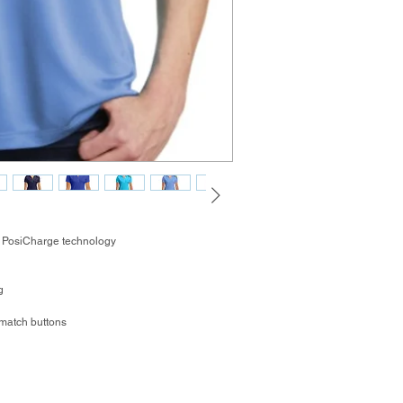
h PosiCharge technology
g
-match buttons