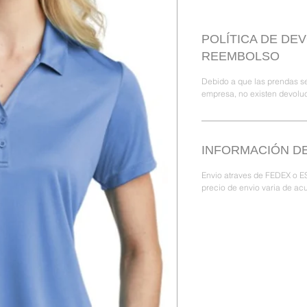
POLÍTICA DE DE
REEMBOLSO
Debido a que las prendas se
empresa, no existen devolu
INFORMACIÓN DE
Envio atraves de FEDEX o ES
precio de envio varia de acu