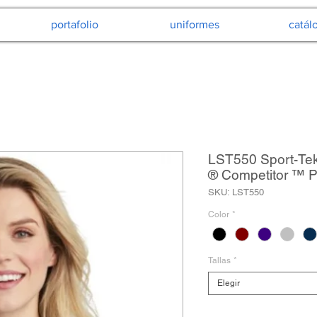
portafolio
uniformes
catál
LST550 Sport-Tek
® Competitor ™ P
SKU: LST550
Color
*
Tallas
*
Elegir