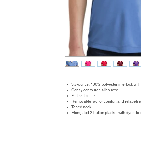
3.8-ounce, 100% polyester interlock wit
Gently contoured silhouette
Flat knit collar
Removable tag for comfort and relabelin
Taped neck
Elongated 2-button placket with dyed-to