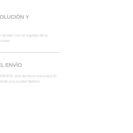
VOLUCIÓN Y
 venden con el logotipo de tu
ciones.
L ENVÍO
TAFETA, solo territorio mexicano.El
erdo a la ciudad destino.