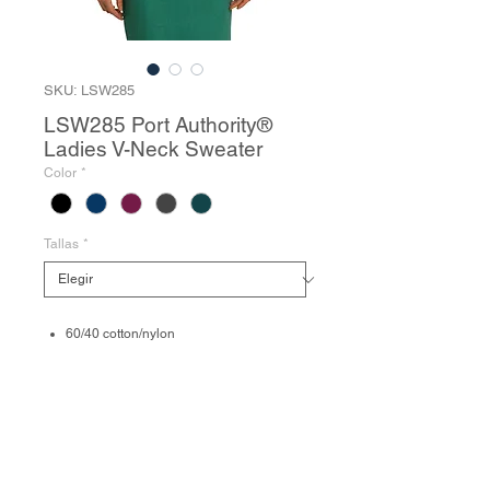
SKU: LSW285
LSW285 Port Authority®
Ladies V-Neck Sweater
Color
*
Tallas
*
60/40 cotton/nylon
Rib knit v-neck, cuffs and hem
Stylish longer rib knit height at cuffs
POLÍTICA DE DEVOLUCIÓN Y
REEMBOLSO
Debido a que las prendas se venden con el