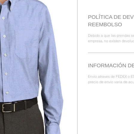
POLÍTICA DE DE
REEMBOLSO
Debido a que las prendas se
empresa, no existen devolu
INFORMACIÓN DE
Envio atraves de FEDEX o ES
precio de envio varia de acu