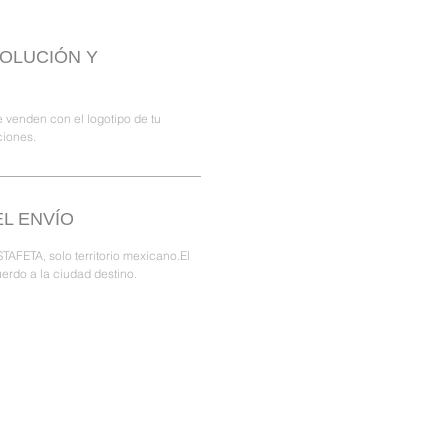
VOLUCIÓN Y
 venden con el logotipo de tu
ciones.
L ENVÍO
TAFETA, solo territorio mexicano.El
erdo a la ciudad destino.