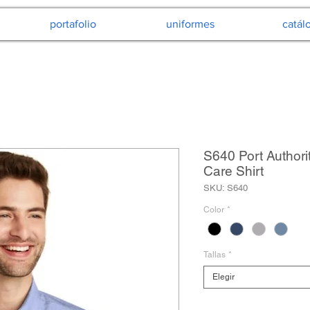
portafolio
uniformes
catál
S640 Port Author
Care Shirt
SKU: S640
Color
*
Tallas
*
Elegir