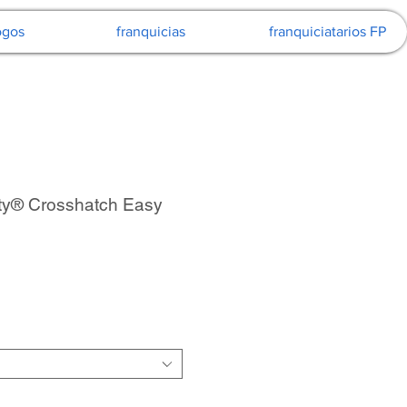
ogos
franquicias
franquiciatarios FP
ity® Crosshatch Easy