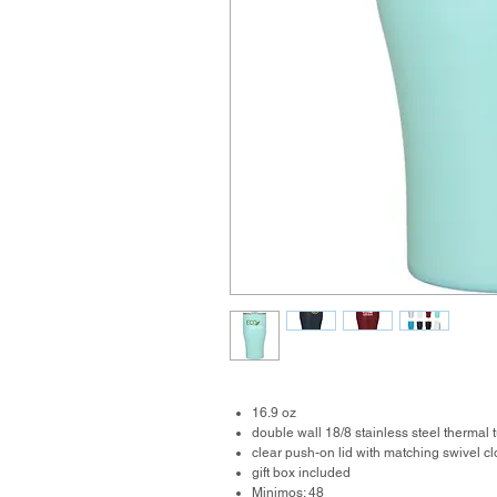
16.9 oz
double wall 18/8 stainless steel thermal
clear push-on lid with matching swivel c
gift box included
Minimos: 48