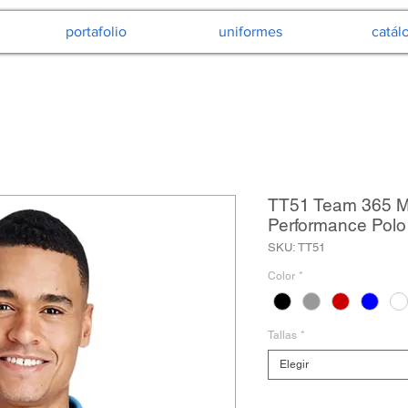
portafolio
uniformes
catál
TT51 Team 365 M
Performance Polo
SKU: TT51
Color
*
Tallas
*
Elegir