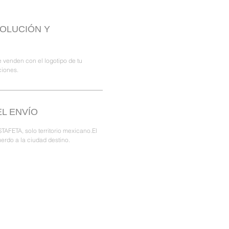
VOLUCIÓN Y
 venden con el logotipo de tu
ciones.
L ENVÍO
TAFETA, solo territorio mexicano.El
erdo a la ciudad destino.