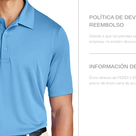
POLÍTICA DE DE
REEMBOLSO
Debido a que las prendas se
empresa, no existen devolu
INFORMACIÓN DE
Envio atraves de FEDEX o ES
precio de envio varia de acu