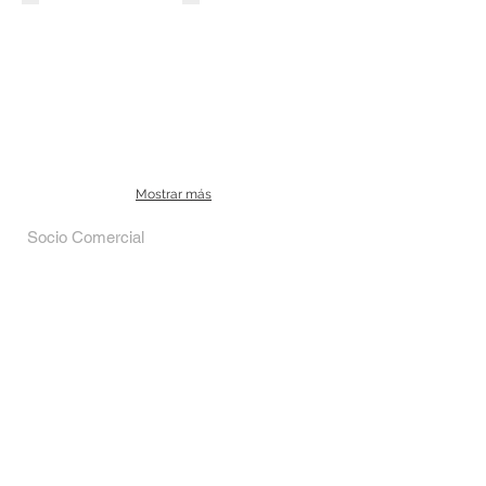
Describe
tu
imagen
Mostrar más
Socio Comercial
The Home Depot México
Sector
materiales de construcción